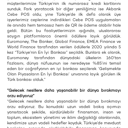
müşterilerimize Türkiye’nin ilk numarasız kredi kartlarını
sunduk. Fark yaratacak bir diğer yeniliğimiz ise Akbank
Cebe POS oldu; yine Türkiye’de ilk defa olarak üye
işyerlerimiz ceplerine indirdikleri Cebe POS uygulamaları
ile anında hem temassız hem de QR ile ödeme alabilir hale
geldi. Bütün bu faaliyetlerimizin ışığında, uluslararası
saygın platformlarca önemli ödüllere layık görüldük.
Euromoney, The Banker, Global Finance, EMEA Finance ve
World Finance tarafından verilen ödüllerle 2020 yılında 5
kez “Türkiye’nin En İyi Bankası” seçildik. Bunlara ek olarak,
Euromoney tarafından dünyadaki ülkelerin 160’tan
fazlasını, dünya nüfusunun ise neredeyse %85’ini temsil
eden bir coğrafyanın en iyi bankası seçilerek ‘Gelişmekte
Olan Piyasaların En İyi Bankası’ unvanına layık görülen ilk
Türk bankası olduk.”
“Gelecek nesillere daha yaşanabilir bir dünya bırakmayı
arzu ediyoruz”
“Gelecek nesillere daha yaşanabilir bir dünya bırakmayı
arzu ediyoruz. Bu konudaki uzun vadeli bakış açımızı
yansıtacak şekilde, sürdürülebilir finansman, insan ve
toplum, ekosistem yönetimi ve iklim değişikliği alanlarında,
kendimize uzun vadeli hedefler koyduk. Türkiye’de mevduat