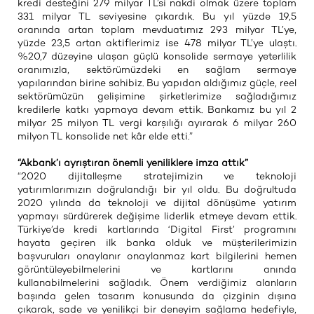
kredi desteğini 279 milyar TL’si nakdi olmak üzere toplam
331 milyar TL seviyesine çıkardık. Bu yıl yüzde 19,5
oranında artan toplam mevduatımız 293 milyar TL’ye,
yüzde 23,5 artan aktiflerimiz ise 478 milyar TL’ye ulaştı.
%20,7 düzeyine ulaşan güçlü konsolide sermaye yeterlilik
oranımızla, sektörümüzdeki en sağlam sermaye
yapılarından birine sahibiz. Bu yapıdan aldığımız güçle, reel
sektörümüzün gelişimine şirketlerimize sağladığımız
kredilerle katkı yapmaya devam ettik. Bankamız bu yıl 2
milyar 25 milyon TL vergi karşılığı ayırarak 6 milyar 260
milyon TL konsolide net kâr elde etti.”
“Akbank’ı ayrıştıran önemli yeniliklere imza attık”
“2020 dijitalleşme stratejimizin ve teknoloji
yatırımlarımızın doğrulandığı bir yıl oldu. Bu doğrultuda
2020 yılında da teknoloji ve dijital dönüşüme yatırım
yapmayı sürdürerek değişime liderlik etmeye devam ettik.
Türkiye’de kredi kartlarında ‘Digital First’ programını
hayata geçiren ilk banka olduk ve müşterilerimizin
başvuruları onaylanır onaylanmaz kart bilgilerini hemen
görüntüleyebilmelerini ve kartlarını anında
kullanabilmelerini sağladık. Önem verdiğimiz alanların
başında gelen tasarım konusunda da çizginin dışına
çıkarak, sade ve yenilikçi bir deneyim sağlama hedefiyle,