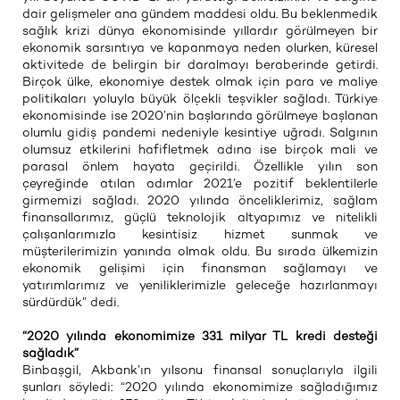
dair gelişmeler ana gündem maddesi oldu. Bu beklenmedik
sağlık krizi dünya ekonomisinde yıllardır görülmeyen bir
ekonomik sarsıntıya ve kapanmaya neden olurken, küresel
aktivitede de belirgin bir daralmayı beraberinde getirdi.
Birçok ülke, ekonomiye destek olmak için para ve maliye
politikaları yoluyla büyük ölçekli teşvikler sağladı. Türkiye
ekonomisinde ise 2020’nin başlarında görülmeye başlanan
olumlu gidiş pandemi nedeniyle kesintiye uğradı. Salgının
olumsuz etkilerini hafifletmek adına ise birçok mali ve
parasal önlem hayata geçirildi. Özellikle yılın son
çeyreğinde atılan adımlar 2021’e pozitif beklentilerle
girmemizi sağladı. 2020 yılında önceliklerimiz, sağlam
finansallarımız, güçlü teknolojik altyapımız ve nitelikli
çalışanlarımızla kesintisiz hizmet sunmak ve
müşterilerimizin yanında olmak oldu. Bu sırada ülkemizin
ekonomik gelişimi için finansman sağlamayı ve
yatırımlarımız ve yeniliklerimizle geleceğe hazırlanmayı
sürdürdük” dedi.
“2020 yılında ekonomimize 331 milyar TL kredi desteği
sağladık”
Binbaşgil, Akbank’ın yılsonu finansal sonuçlarıyla ilgili
şunları söyledi: “2020 yılında ekonomimize sağladığımız