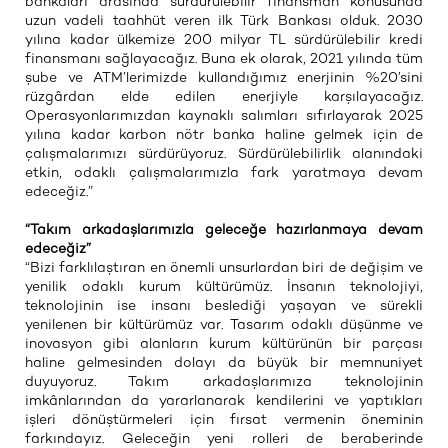
bankaları arasında sürdürülebilir finansman konusunda
uzun vadeli taahhüt veren ilk Türk Bankası olduk. 2030
yılına kadar ülkemize 200 milyar TL sürdürülebilir kredi
finansmanı sağlayacağız. Buna ek olarak, 2021 yılında tüm
şube ve ATM’lerimizde kullandığımız enerjinin %20’sini
rüzgârdan elde edilen enerjiyle karşılayacağız.
Operasyonlarımızdan kaynaklı salımları sıfırlayarak 2025
yılına kadar karbon nötr banka haline gelmek için de
çalışmalarımızı sürdürüyoruz. Sürdürülebilirlik alanındaki
etkin, odaklı çalışmalarımızla fark yaratmaya devam
edeceğiz.”
“Takım arkadaşlarımızla geleceğe hazırlanmaya devam
edeceğiz”
“Bizi farklılaştıran en önemli unsurlardan biri de değişim ve
yenilik odaklı kurum kültürümüz. İnsanın teknolojiyi,
teknolojinin ise insanı beslediği yaşayan ve sürekli
yenilenen bir kültürümüz var. Tasarım odaklı düşünme ve
inovasyon gibi alanların kurum kültürünün bir parçası
haline gelmesinden dolayı da büyük bir memnuniyet
duyuyoruz. Takım arkadaşlarımıza teknolojinin
imkânlarından da yararlanarak kendilerini ve yaptıkları
işleri dönüştürmeleri için fırsat vermenin öneminin
farkındayız. Geleceğin yeni rolleri de beraberinde