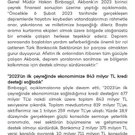
Genel Müdür Hakan Binbaşgil, Akbank’ın 2023 birinci
çeyrek finansal sonuçları üzerine yaptığı açıklamada,
“Öncelikle 6 Şubat 2023 tarihinde gerçekleşen
depremlerde hayatını kaybeden vatandaşlarımızı rahmetle
anar, yakınlarına ve milletimize başsağlığı dileriz. Başta
arama kurtarma ekipleri olmak üzere bölgede olağanüstü
bir emekle çalışan herkese teşekkür ederiz. Deprem
sonrasında başlatılan yardım seferberliğinde önemli bir rol
üstlenen Türk Bankacılık Sektörünün bir parçası olmaktan
gurur duyuyoruz. Afetin ilk anlarından itibaren tüm gücüyle
çalışan Akbank, deprem yaralarının sarılması ve bölgenin
kalkınması için destek olmayı sürdürecektir.”
“2023’ün ilk çeyreğinde ekonomimize 843 milyar TL kredi
desteği sağladık”
Binbaşgil, açıklamalarına şöyle devam etti, “2023’ün ilk
çeyreğinde ekonomimize sağladığımız kredi desteğini 677
milyar TL’si nakdi olmak üzere toplam 843 milyar TL
seviyesine çıkardık. Toplam mevduatımız 819 milyar TL’ye,
aktiflerimiz ise 1 trilyon 259 milyar TL’ye ulaştı. Yüzde 18,9
düzeyinde gerçekleşen güçlü konsolide sermaye yeterlilik
oranımızla, reel sektörün büyümesine ve gelişmesine
destek olmayı sürdürdük. Bankamız 2 milyar 375 milyon TL
vergi karşılığı ayırarak 10 milyar 711 milyon TL konsolide