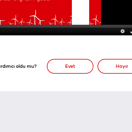
rdımcı oldu mu?
Evet
Hayır