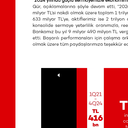
“2024 yılında güçlü sermayemizle ekonomimize
Gür, açıklamalarına şöyle devam etti, “202
milyar TL’si nakdi olmak üzere toplam 1 tril
633 milyar TL’ye, aktiflerimiz ise 2 trilyo
konsolide sermaye yeterlilik oranımızla, r
Bankamız bu yıl 9 milyar 490 milyon TL vergi
etti. Başarılı performansları için çalışma a
olmak üzere tüm paydaşlarımıza teşekkür ed