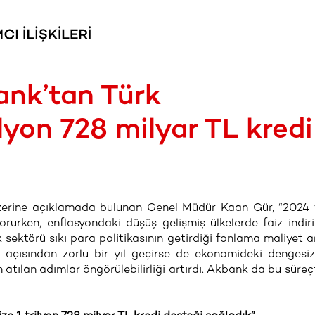
ank’tan Türk
lyon 728 milyar TL kredi
üzerine açıklamada bulunan Genel Müdür Kaan Gür, “2024 
orurken, enflasyondaki düşüş gelişmiş ülkelerde faiz indiri
k sektörü sıkı para politikasının getirdiği fonlama maliyet ar
ık açısından zorlu bir yıl geçirse de ekonomideki dengesizl
in atılan adımlar öngörülebilirliği artırdı. Akbank da bu süreç