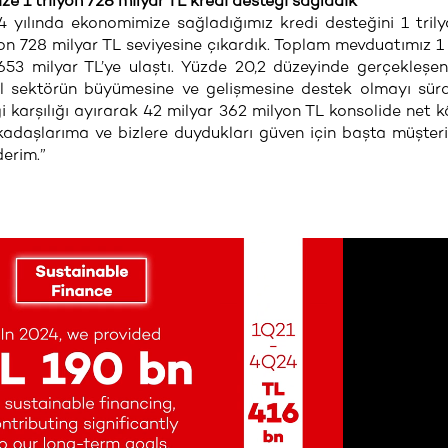
 1 trilyon 728 milyar TL kredi desteği sağladık”
4 yılında ekonomimize sağladığımız kredi desteğini 1 tril
yon 728 milyar TL seviyesine çıkardık. Toplam mevduatımız 1 
n 653 milyar TL’ye ulaştı. Yüzde 20,2 düzeyinde gerçekleşe
eel sektörün büyümesine ve gelişmesine destek olmayı sür
 karşılığı ayırarak 42 milyar 362 milyon TL konsolide net k
rkadaşlarıma ve bizlere duydukları güven için başta müşteri
erim.”