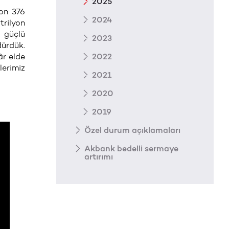
2025
yon 376
2024
trilyon
n güçlü
2023
dürdük.
âr elde
2022
lerimiz
2021
2020
2019
Özel durum açıklamaları
Akbank bedelli sermaye
artırımı