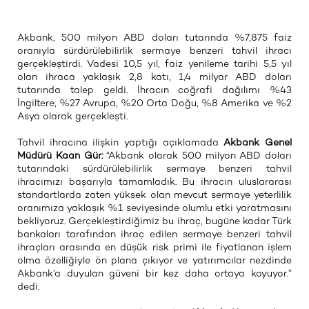
Akbank, 500 milyon ABD doları tutarında %7,875 faiz
oranıyla sürdürülebilirlik sermaye benzeri tahvil ihracı
gerçekleştirdi. Vadesi 10,5 yıl, faiz yenileme tarihi 5,5 yıl
olan ihraca yaklaşık 2,8 katı, 1,4 milyar ABD doları
tutarında talep geldi. İhracın coğrafi dağılımı %43
İngiltere, %27 Avrupa, %20 Orta Doğu, %8 Amerika ve %2
Asya olarak gerçekleşti.
Tahvil ihracına ilişkin yaptığı açıklamada
Akbank Genel
Müdürü Kaan Gür:
“Akbank olarak 500 milyon ABD doları
tutarındaki sürdürülebilirlik sermaye benzeri tahvil
ihracımızı başarıyla tamamladık. Bu ihracın uluslararası
standartlarda zaten yüksek olan mevcut sermaye yeterlilik
oranımıza yaklaşık %1 seviyesinde olumlu etki yaratmasını
bekliyoruz. Gerçekleştirdiğimiz bu ihraç, bugüne kadar Türk
bankaları tarafından ihraç edilen sermaye benzeri tahvil
ihraçları arasında en düşük risk primi ile fiyatlanan işlem
olma özelliğiyle ön plana çıkıyor ve yatırımcılar nezdinde
Akbank’a duyulan güveni bir kez daha ortaya koyuyor.”
dedi.