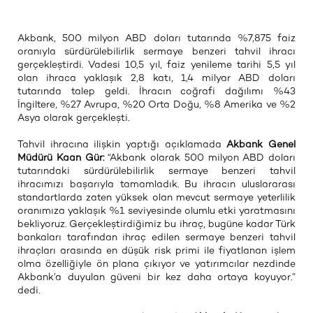
Akbank, 500 milyon ABD doları tutarında %7,875 faiz
oranıyla sürdürülebilirlik sermaye benzeri tahvil ihracı
gerçekleştirdi. Vadesi 10,5 yıl, faiz yenileme tarihi 5,5 yıl
olan ihraca yaklaşık 2,8 katı, 1,4 milyar ABD doları
tutarında talep geldi. İhracın coğrafi dağılımı %43
İngiltere, %27 Avrupa, %20 Orta Doğu, %8 Amerika ve %2
Asya olarak gerçekleşti.
Tahvil ihracına ilişkin yaptığı açıklamada
Akbank Genel
Müdürü Kaan Gür:
“Akbank olarak 500 milyon ABD doları
tutarındaki sürdürülebilirlik sermaye benzeri tahvil
ihracımızı başarıyla tamamladık. Bu ihracın uluslararası
standartlarda zaten yüksek olan mevcut sermaye yeterlilik
oranımıza yaklaşık %1 seviyesinde olumlu etki yaratmasını
bekliyoruz. Gerçekleştirdiğimiz bu ihraç, bugüne kadar Türk
bankaları tarafından ihraç edilen sermaye benzeri tahvil
ihraçları arasında en düşük risk primi ile fiyatlanan işlem
olma özelliğiyle ön plana çıkıyor ve yatırımcılar nezdinde
Akbank’a duyulan güveni bir kez daha ortaya koyuyor.”
dedi.