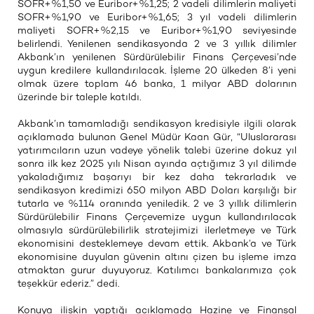
SOFR+%1,50 ve Euribor+%1,25; 2 vadeli dilimlerin maliyeti
SOFR+%1,90 ve Euribor+%1,65; 3 yıl vadeli dilimlerin
maliyeti SOFR+%2,15 ve Euribor+%1,90 seviyesinde
belirlendi. Yenilenen sendikasyonda 2 ve 3 yıllık dilimler
Akbank’ın yenilenen Sürdürülebilir Finans Çerçevesi’nde
uygun kredilere kullandırılacak. İşleme 20 ülkeden 8’i yeni
olmak üzere toplam 46 banka, 1 milyar ABD dolarının
üzerinde bir taleple katıldı.
Akbank’ın tamamladığı sendikasyon kredisiyle ilgili olarak
açıklamada bulunan Genel Müdür Kaan Gür, “Uluslararası
yatırımcıların uzun vadeye yönelik talebi üzerine dokuz yıl
sonra ilk kez 2025 yılı Nisan ayında açtığımız 3 yıl dilimde
yakaladığımız başarıyı bir kez daha tekrarladık ve
sendikasyon kredimizi 650 milyon ABD Doları karşılığı bir
tutarla ve %114 oranında yeniledik. 2 ve 3 yıllık dilimlerin
Sürdürülebilir Finans Çerçevemize uygun kullandırılacak
olmasıyla sürdürülebilirlik stratejimizi ilerletmeye ve Türk
ekonomisini desteklemeye devam ettik. Akbank’a ve Türk
ekonomisine duyulan güvenin altını çizen bu işleme imza
atmaktan gurur duyuyoruz. Katılımcı bankalarımıza çok
teşekkür ederiz.” dedi.
Konuya ilişkin yaptığı açıklamada Hazine ve Finansal