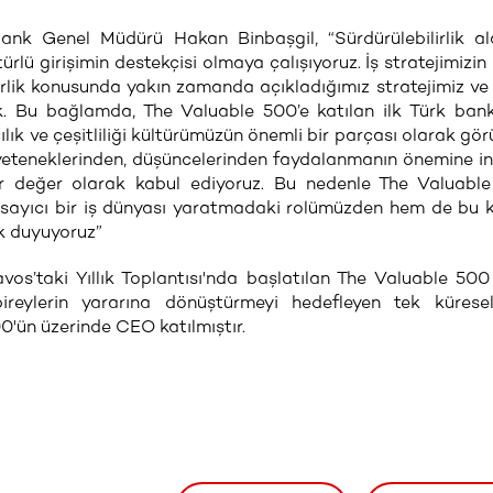
ank Genel Müdürü Hakan Binbaşgil, “Sürdürülebilirlik al
lü girişimin destekçisi olmaya çalışıyoruz. İş stratejimizin
irlik konusunda yakın zamanda açıkladığımız stratejimiz v
ık. Bu bağlamda, The Valuable 500’e katılan ilk Türk ban
k ve çeşitliliği kültürümüzün önemli bir parçası olarak gör
n yeteneklerinden, düşüncelerinden faydalanmanın önemine in
ir değer olarak kabul ediyoruz. Bu nedenle The Valuabl
kapsayıcı bir iş dünyası yaratmadaki rolümüzden hem de bu
k duyuyoruz”
’taki Yıllık Toplantısı'nda başlatılan The Valuable 500
i bireylerin yararına dönüştürmeyi hedefleyen tek küres
00'ün üzerinde CEO katılmıştır.