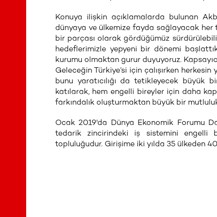
Konuya ilişkin açıklamalarda bulunan Akb
dünyaya ve ülkemize fayda sağlayacak her tür
bir parçası olarak gördüğümüz sürdürülebil
hedeflerimizle yepyeni bir dönemi başlatt
kurumu olmaktan gurur duyuyoruz. Kapsayıcılı
Geleceğin Türkiye’si için çalışırken herkesi
bunu yaratıcılığı da tetikleyecek büyük b
katılarak, hem engelli bireyler için daha 
farkındalık oluşturmaktan büyük bir mutlulu
Ocak 2019'da Dünya Ekonomik Forumu Davos
tedarik zincirindeki iş sistemini engell
topluluğudur. Girişime iki yılda 35 ülkeden 4