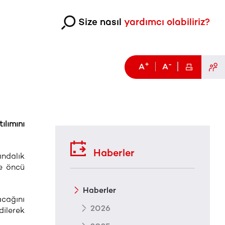
Size nasıl
yardımcı olabiliriz?
+
-
A
A
ılımını
Haberler
ndalık
de öncü
Haberler
acağını
2026
dilerek