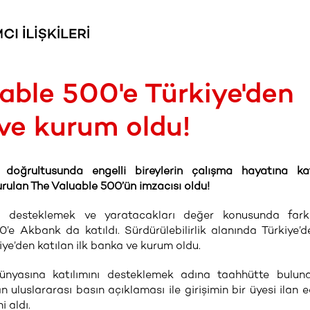
able 500'e Türkiye'den
 ve kurum oldu!
ri doğrultusunda engelli bireylerin çalışma hayatına kat
urulan The Valuable 500’ün imzacısı oldu!
rını desteklemek ve yaratacakları değer konusunda farkı
e Akbank da katıldı. Sürdürülebilirlik alanında Türkiye’
ye’den katılan ilk banka ve kurum oldu.
ş dünyasına katılımını desteklemek adına taahhütte bulun
uluslararası basın açıklaması ile girişimin bir üyesi ilan e
 aldı.