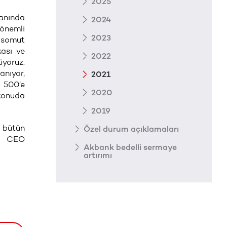
2025
anında
2024
 önemli
2023
e somut
kası ve
2022
üyoruz.
anıyor,
2021
e 500’e
2020
 konuda
2019
 bütün
Özel durum açıklamaları
el CEO
Akbank bedelli sermaye
artırımı