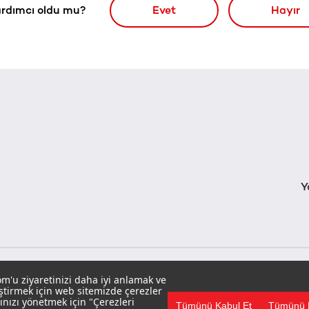
rdımcı oldu mu?
Evet
Hayır
Y
m'u ziyaretinizi daha iyi anlamak ve
eştirmek için web sitemizde çerezler
ınızı yönetmek için "Çerezleri
Tümünü Kabul Et
Tümünü 