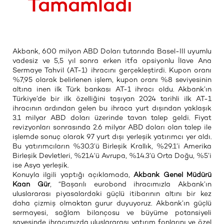
Tamamladı
Akbank, 600 milyon ABD Doları tutarında Basel-III uyumlu
vadesiz ve 5,5 yıl sonra erken itfa opsiyonlu İlave Ana
Sermaye Tahvil (AT-1) ihracını gerçekleştirdi. Kupon oranı
%7,95 olarak belirlenen işlem, kupon oranı %8 seviyesinin
altına inen ilk Türk bankası AT-1 ihracı oldu. Akbank’ın
Türkiye’de bir ilk özelliğini taşıyan 2024 tarihli ilk AT-1
ihracının ardından gelen bu ihraca yurt dışından yaklaşık
3.1 milyar ABD doları üzerinde tavan talep geldi. Fiyat
revizyonları sonrasında 2.6 milyar ABD doları olan talep ile
işlemde sonuç olarak 97 yurt dışı yerleşik yatırımcı yer aldı.
Bu yatırımcıların %30.3’ü Birleşik Krallık, %29.1’i Amerika
Birleşik Devletleri, %21.4’ü Avrupa, %14.3’ü Orta Doğu, %5’i
ise Asya yerleşik.
Konuyla ilgili yaptığı açıklamada,
Akbank Genel Müdürü
Kaan Gür
, “Başarılı eurobond ihracımızla Akbank’ın
uluslararası piyasalardaki güçlü itibarının altını bir kez
daha çizmiş olmaktan gurur duyuyoruz. Akbank’ın güçlü
sermayesi, sağlam bilançosu ve büyüme potansiyeli
sayesinde ihracımızda uluslararası yatırım fonlarını ve özel