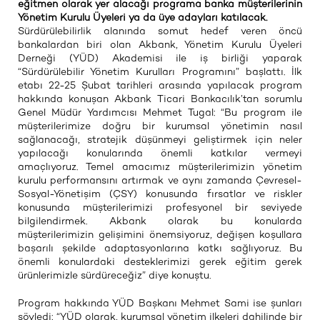
eğitmen olarak yer alacağı programa banka müşterilerinin
Yönetim Kurulu Üyeleri ya da üye adayları katılacak.
Sürdürülebilirlik alanında somut hedef veren öncü
bankalardan biri olan Akbank, Yönetim Kurulu Üyeleri
Derneği (YÜD) Akademisi ile iş birliği yaparak
“Sürdürülebilir Yönetim Kurulları Programını” başlattı. İlk
etabı 22-25 Şubat tarihleri arasında yapılacak program
hakkında konuşan Akbank Ticari Bankacılık’tan sorumlu
Genel Müdür Yardımcısı Mehmet Tugal: “Bu program ile
müşterilerimize doğru bir kurumsal yönetimin nasıl
sağlanacağı, stratejik düşünmeyi geliştirmek için neler
yapılacağı konularında önemli katkılar vermeyi
amaçlıyoruz. Temel amacımız müşterilerimizin yönetim
kurulu performansını artırmak ve aynı zamanda Çevresel-
Sosyal-Yönetişim (ÇSY) konusunda fırsatlar ve riskler
konusunda müşterilerimizi profesyonel bir seviyede
bilgilendirmek. Akbank olarak bu konularda
müşterilerimizin gelişimini önemsiyoruz, değişen koşullara
başarılı şekilde adaptasyonlarına katkı sağlıyoruz. Bu
önemli konulardaki desteklerimizi gerek eğitim gerek
ürünlerimizle sürdüreceğiz” diye konuştu.
Program hakkında YÜD Başkanı Mehmet Sami ise şunları
söyledi; “YÜD olarak, kurumsal yönetim ilkeleri dahilinde bir