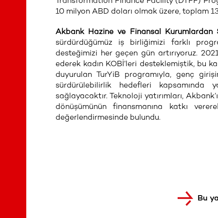
Transformation Finance Facility (DTFF) Pro
10 milyon ABD doları olmak üzere, toplam 13
Akbank Hazine ve Finansal Kurumlardan 
sürdürdüğümüz iş birliğimizi farklı progr
desteğimizi her geçen gün artırıyoruz. 20
ederek kadın KOBİ’leri desteklemiştik, bu k
duyurulan TurYiB programıyla, genç girişi
sürdürülebilirlik hedefleri kapsamında 
sağlayacaktır. Teknoloji yatırımları, Akbank
dönüşümünün finansmanına katkı verer
değerlendirmesinde bulundu.
Bu ya