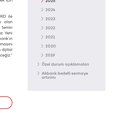
ek için
2025
2024
RD ile
2023
re olan
i temin
2022
z. Yeni
2021
bank’ın
masını
2020
dijital
eğiz.”
2019
Özel durum açıklamaları
Akbank bedelli sermaye
artırımı