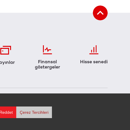
Finansal
Hisse senedi
ayınlar
göstergeler
Reddet
Çerez Tercihleri
YFA
KULLANIM KOŞULLARI
SSS