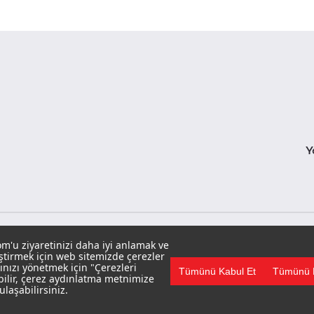
Y
m'u ziyaretinizi daha iyi anlamak ve
eştirmek için web sitemizde çerezler
ınızı yönetmek için "Çerezleri
Tümünü Kabul Et
Tümünü 
ANA SA
bilir, çerez aydınlatma metnimize
laşabilirsiniz.