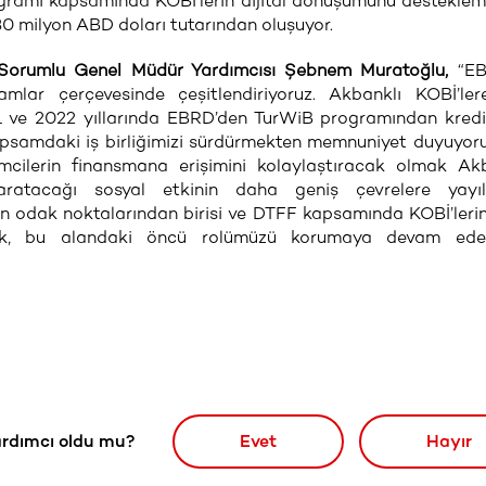
gramı kapsamında KOBİ’lerin dijital dönüşümünü desteklem
0 milyon ABD doları tutarından oluşuyor.
Sorumlu Genel Müdür Yardımcısı Şebnem Muratoğlu,
“EB
amlar çerçevesinde çeşitlendiriyoruz. Akbanklı KOBİ’le
21 ve 2022 yıllarında EBRD’den TurWiB programından kred
apsamdaki iş birliğimizi sürdürmekten memnuniyet duyuyoru
mcilerin finansmana erişimini kolaylaştıracak olmak Ak
yaratacağı sosyal etkinin daha geniş çevrelere yayıl
’ın odak noktalarından birisi ve DTFF kapsamında KOBİ’lerin 
ek, bu alandaki öncü rolümüzü korumaya devam edec
rdımcı oldu mu?
Evet
Hayır