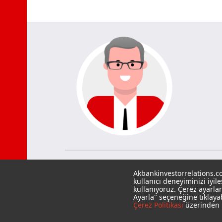
Akbankinvestorrelations.co
kullanıcı deneyiminizi iyil
kullanıyoruz. Çerez ayarlar
Ayarla" seçeneğine tıklaya
Çerez Politikası
üzerinden u
EN