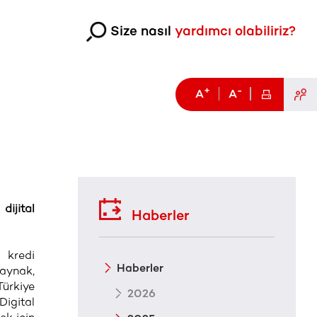
Size nasıl
yardımcı olabiliriz?
+
-
A
A
dijital
Haberler
 kredi
Haberler
Kaynak,
ürkiye
2026
igital