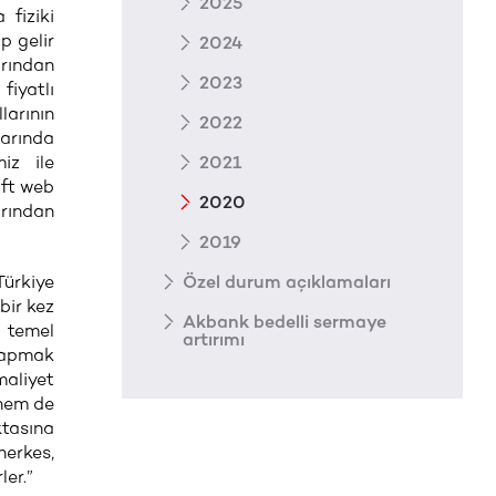
2025
 fiziki
ip gelir
2024
arından
2023
fiyatlı
larının
2022
arında
iz ile
2021
oft web
2020
arından
2019
 Türkiye
Özel durum açıklamaları
bir kez
Akbank bedelli sermaye
n temel
artırımı
 yapmak
maliyet
 hem de
tasına
herkes,
ler.”