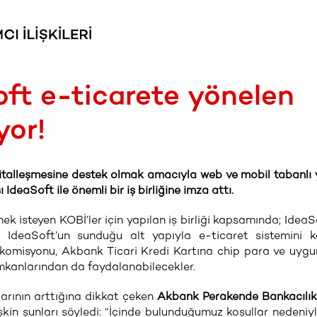
ft e-ticarete yönelen
yor!
italleşmesine destek olmak amacıyla web ve mobil tabanlı 
IdeaSoft ile önemli bir iş birliğine imza attı.
ek isteyen KOBİ’ler için yapılan iş birliği kapsamında; IdeaS
, IdeaSoft’un sunduğu alt yapıyla e-ticaret sistemini k
 komisyonu, Akbank Ticari Kredi Kartına chip para ve uygun
 imkanlarından da faydalanabilecekler.
larının arttığına dikkat çeken
Akbank Perakende Bankacılık
lişkin şunları söyledi: “İçinde bulunduğumuz koşullar nedeniyle