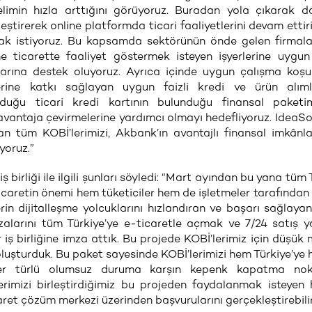
nelimin hızla arttığını görüyoruz. Buradan yola çıkarak da
alleştirerek online platformda ticari faaliyetlerini devam ettir
ak istiyoruz. Bu kapsamda sektörünün önde gelen firmal
e ticarette faaliyet göstermek isteyen işyerlerine uygun 
arına destek oluyoruz. Ayrıca içinde uygun çalışma koşul
rine katkı sağlayan uygun faizli kredi ve ürün alıml
duğu ticari kredi kartının bulunduğu finansal paketim
 avantaja çevirmelerine yardımcı olmayı hedefliyoruz. IdeaS
n tüm KOBİ’lerimizi, Akbank’ın avantajlı finansal imkânl
yoruz.”
iş birliği ile ilgili şunları söyledi: “Mart ayından bu yana tüm
icaretin önemi hem tüketiciler hem de işletmeler tarafından 
rin dijitalleşme yolcuklarını hızlandıran ve başarı sağlaya
azalarını tüm Türkiye’ye e-ticaretle açmak ve 7/24 satış
r iş birliğine imza attık. Bu projede KOBİ’lerimiz için düşük 
 oluşturduk. Bu paket sayesinde KOBİ’lerimizi hem Türkiye’ye
her türlü olumsuz duruma karşın kepenk kapatma nok
rimizi birleştirdiğimiz bu projeden faydalanmak isteyen 
ret çözüm merkezi üzerinden başvurularını gerçekleştirebilir