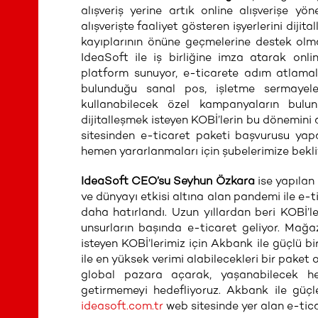
alışveriş yerine artık online alışverişe yö
alışverişte faaliyet gösteren işyerlerini dijit
kayıplarının önüne geçmelerine destek olm
IdeaSoft ile iş birliğine imza atarak onlin
platform sunuyor, e-ticarete adım atlamal
bulunduğu sanal pos, işletme sermayele
kullanabilecek özel kampanyaların bulun
dijitalleşmek isteyen KOBİ’lerin bu dönemini
sitesinden e-ticaret paketi başvurusu yapa
hemen yararlanmaları için şubelerimize bekli
IdeaSoft CEO’su Seyhun Özkara
ise yapılan 
ve dünyayı etkisi altına alan pandemi ile e-t
daha hatırlandı. Uzun yıllardan beri KOBİ’le
unsurların başında e-ticaret geliyor. Mağ
isteyen KOBİ’lerimiz için Akbank ile güçlü bi
ile en yüksek verimi alabilecekleri bir paket
global pazara açarak, yaşanabilecek 
getirmemeyi hedefliyoruz. Akbank ile güçle
ideasoft.com.tr
web sitesinde yer alan e-tica