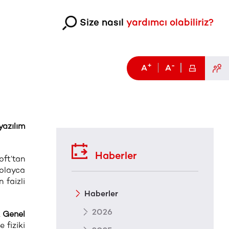
Size nasıl
yardımcı olabiliriz?
+
-
A
A
yazılım
Haberler
oft’tan
olayca
 faizli
Haberler
2026
 Genel
 fiziki