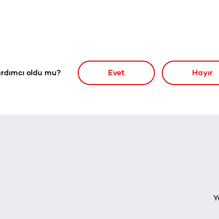
rdımcı oldu mu?
Evet
Hayır
Y