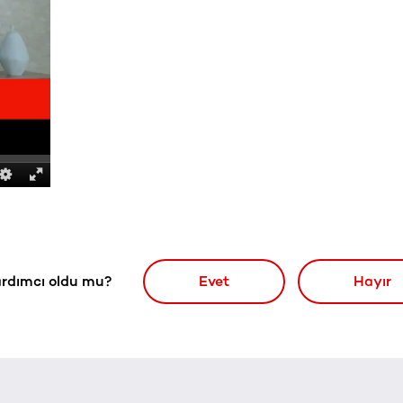
rdımcı oldu mu?
Evet
Hayır