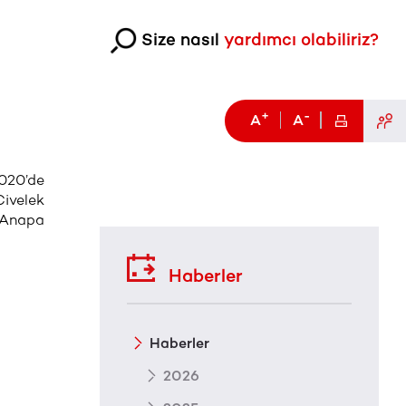
Size nasıl
yardımcı olabiliriz?
+
-
A
A
2020’de
Civelek
r Anapa
Haberler
Haberler
2026