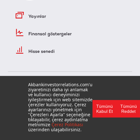
Yayınlar
Finansal göstergeler
Hisse senedi
Akbankinvestorrelations.com'u
ziyaretinizi daha iyi anlamak
ve kullanıcı deneyiminizi
iyileştirmek için web sitemizde
çerezler kullanıyoruz. Çerez
Tümünü
Tümünü
ayarlarınızı yönetmek için
ANA SAYFA
Kabul Et
Reddet
"Çerezleri Ayarla" seçeneğine
KULLANIM KOŞULLARI
tıklayabilir, çerez aydınlatma
SSS
metnimize
Çerez Politikası
üzerinden ulaşabilirsiniz.