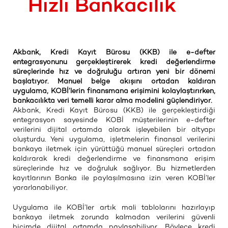
Hızlı Bankacılık
Akbank, Kredi Kayıt Bürosu (KKB) ile e-defter
entegrasyonunu gerçekleştirerek kredi değerlendirme
süreçlerinde hız ve doğruluğu artıran yeni bir dönemi
başlatıyor. Manuel belge akışını ortadan kaldıran
uygulama, KOBİ’lerin finansmana erişimini kolaylaştırırken,
bankacılıkta veri temelli karar alma modelini güçlendiriyor.
Akbank, Kredi Kayıt Bürosu (KKB) ile gerçekleştirdiği
entegrasyon sayesinde KOBİ müşterilerinin e-defter
verilerini dijital ortamda alarak işleyebilen bir altyapı
oluşturdu. Yeni uygulama, işletmelerin finansal verilerini
bankaya iletmek için yürüttüğü manuel süreçleri ortadan
kaldırarak kredi değerlendirme ve finansmana erişim
süreçlerinde hız ve doğruluk sağlıyor. Bu hizmetlerden
kayıtlarının Banka ile paylaşılmasına izin veren KOBİ’ler
yararlanabiliyor.
Uygulama ile KOBİ’ler artık mali tablolarını hazırlayıp
bankaya iletmek zorunda kalmadan verilerini güvenli
biçimde dijital ortamda paylaşabiliyor. Böylece kredi