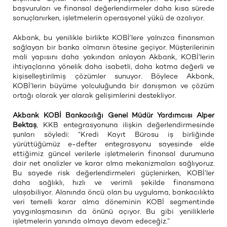
başvuruları ve finansal değerlendirmeler daha kısa sürede
sonuçlanırken, işletmelerin operasyonel yükü de azalıyor.
Akbank, bu yenilikle birlikte KOBİ’lere yalnızca finansman
sağlayan bir banka olmanın ötesine geçiyor. Müşterilerinin
mali yapısını daha yakından anlayan Akbank, KOBİ’lerin
ihtiyaçlarına yönelik daha isabetli, daha katma değerli ve
kişiselleştirilmiş çözümler sunuyor. Böylece Akbank,
KOBİ’lerin büyüme yolculuğunda bir danışman ve çözüm
ortağı olarak yer alarak gelişimlerini destekliyor.
Akbank KOBİ Bankacılığı Genel Müdür Yardımcısı Alper
Bektaş
, KKB entegrasyonuna ilişkin değerlendirmesinde
şunları söyledi: “Kredi Kayıt Bürosu iş birliğinde
yürüttüğümüz e-defter entegrasyonu sayesinde elde
ettiğimiz güncel verilerle işletmelerin finansal durumuna
dair net analizler ve karar alma mekanizmaları sağlıyoruz.
Bu sayede risk değerlendirmeleri güçlenirken, KOBİ’ler
daha sağlıklı, hızlı ve verimli şekilde finansmana
ulaşabiliyor. Alanında öncü olan bu uygulama, bankacılıkta
veri temelli karar alma döneminin KOBİ segmentinde
yaygınlaşmasının da önünü açıyor. Bu gibi yeniliklerle
işletmelerin yanında olmaya devam edeceğiz.”