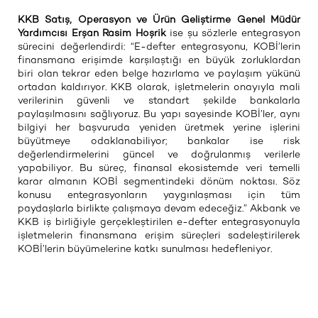
KKB Satış, Operasyon ve Ürün Geliştirme Genel Müdür
Yardımcısı Erşan Rasim Hoşrik
ise şu sözlerle entegrasyon
sürecini değerlendirdi: “E-defter entegrasyonu, KOBİ’lerin
finansmana erişimde karşılaştığı en büyük zorluklardan
biri olan tekrar eden belge hazırlama ve paylaşım yükünü
ortadan kaldırıyor. KKB olarak, işletmelerin onayıyla mali
verilerinin güvenli ve standart şekilde bankalarla
paylaşılmasını sağlıyoruz. Bu yapı sayesinde KOBİ’ler, aynı
bilgiyi her başvuruda yeniden üretmek yerine işlerini
büyütmeye odaklanabiliyor; bankalar ise risk
değerlendirmelerini güncel ve doğrulanmış verilerle
yapabiliyor. Bu süreç, finansal ekosistemde veri temelli
karar almanın KOBİ segmentindeki dönüm noktası. Söz
konusu entegrasyonların yaygınlaşması için tüm
paydaşlarla birlikte çalışmaya devam edeceğiz.” Akbank ve
KKB iş birliğiyle gerçekleştirilen e-defter entegrasyonuyla
işletmelerin finansmana erişim süreçleri sadeleştirilerek
KOBİ’lerin büyümelerine katkı sunulması hedefleniyor.