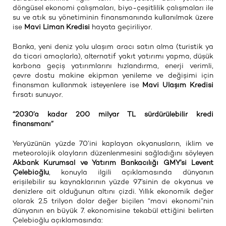
döngüsel ekonomi çalışmaları, biyo-çeşitlilik çalışmaları ile
su ve atık su yönetiminin finansmanında kullanılmak üzere
ise
Mavi Liman Kredisi
hayata geçiriliyor.
Banka, yeni deniz yolu ulaşım aracı satın alma (turistik ya
da ticari amaçlarla), alternatif yakıt yatırımı yapma, düşük
karbona geçiş yatırımlarını hızlandırma, enerji verimli,
çevre dostu makine ekipman yenileme ve değişimi için
finansman kullanmak isteyenlere ise
Mavi Ulaşım Kredisi
fırsatı sunuyor.
“2030’a kadar 200 milyar TL sürdürülebilir kredi
finansmanı”
Yeryüzünün yüzde 70’ini kaplayan okyanusların, iklim ve
meteorolojik olayların düzenlenmesini sağladığını söyleyen
Akbank Kurumsal ve Yatırım Bankacılığı GMY’si Levent
Çelebioğlu
, konuyla ilgili açıklamasında dünyanın
erişilebilir su kaynaklarının yüzde 97’sinin de okyanus ve
denizlere ait olduğunun altını çizdi. Yıllık ekonomik değer
olarak 2.5 trilyon dolar değer biçilen “mavi ekonomi”nin
dünyanın en büyük 7. ekonomisine tekabül ettiğini belirten
Çelebioğlu açıklamasında: