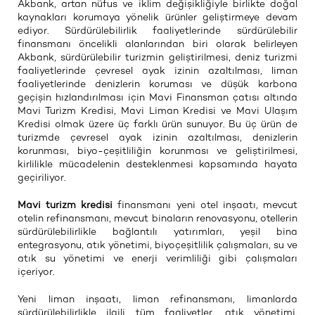
Akbank, artan nüfus ve iklim değişikliğiyle birlikte doğal
kaynakları korumaya yönelik ürünler geliştirmeye devam
ediyor. Sürdürülebilirlik faaliyetlerinde sürdürülebilir
finansmanı öncelikli alanlarından biri olarak belirleyen
Akbank, sürdürülebilir turizmin geliştirilmesi, deniz turizmi
faaliyetlerinde çevresel ayak izinin azaltılması, liman
faaliyetlerinde denizlerin koruması ve düşük karbona
geçişin hızlandırılması için Mavi Finansman çatısı altında
Mavi Turizm Kredisi, Mavi Liman Kredisi ve Mavi Ulaşım
Kredisi olmak üzere üç farklı ürün sunuyor. Bu üç ürün de
turizmde çevresel ayak izinin azaltılması, denizlerin
korunması, biyo-çeşitliliğin korunması ve geliştirilmesi,
kirlilikle mücadelenin desteklenmesi kapsamında hayata
geçiriliyor.
Mavi turizm kredisi
finansmanı yeni otel inşaatı, mevcut
otelin refinansmanı, mevcut binaların renovasyonu, otellerin
sürdürülebilirlikle bağlantılı yatırımları, yeşil bina
entegrasyonu, atık yönetimi, biyoçeşitlilik çalışmaları, su ve
atık su yönetimi ve enerji verimliliği gibi çalışmaları
içeriyor.
Yeni liman inşaatı, liman refinansmanı, limanlarda
sürdürülebilirlikle ilgili tüm faaliyetler, atık yönetimi,