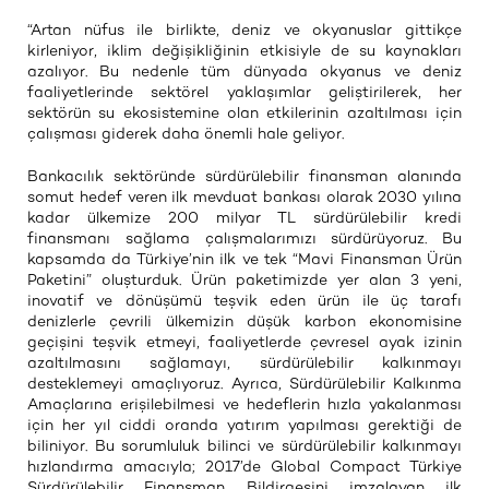
“Artan nüfus ile birlikte, deniz ve okyanuslar gittikçe
kirleniyor, iklim değişikliğinin etkisiyle de su kaynakları
azalıyor. Bu nedenle tüm dünyada okyanus ve deniz
faaliyetlerinde sektörel yaklaşımlar geliştirilerek, her
sektörün su ekosistemine olan etkilerinin azaltılması için
çalışması giderek daha önemli hale geliyor.
Bankacılık sektöründe sürdürülebilir finansman alanında
somut hedef veren ilk mevduat bankası olarak 2030 yılına
kadar ülkemize 200 milyar TL sürdürülebilir kredi
finansmanı sağlama çalışmalarımızı sürdürüyoruz. Bu
kapsamda da Türkiye’nin ilk ve tek “Mavi Finansman Ürün
Paketini” oluşturduk. Ürün paketimizde yer alan 3 yeni,
inovatif ve dönüşümü teşvik eden ürün ile üç tarafı
denizlerle çevrili ülkemizin düşük karbon ekonomisine
geçişini teşvik etmeyi, faaliyetlerde çevresel ayak izinin
azaltılmasını sağlamayı, sürdürülebilir kalkınmayı
desteklemeyi amaçlıyoruz. Ayrıca, Sürdürülebilir Kalkınma
Amaçlarına erişilebilmesi ve hedeflerin hızla yakalanması
için her yıl ciddi oranda yatırım yapılması gerektiği de
biliniyor. Bu sorumluluk bilinci ve sürdürülebilir kalkınmayı
hızlandırma amacıyla; 2017’de Global Compact Türkiye
Sürdürülebilir Finansman Bildirgesini imzalayan ilk