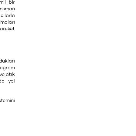
li bir
nansman
cılarla
şmaları
hareket
dukları
Program
 ve atık
da yol
stemini