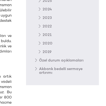
2025
nansman
2024
lebilir
, uygun
2023
 destek
2022
2021
ları ve
 buldu.
2020
nlık ve
dımları
2019
Özel durum açıklamaları
Akbank bedelli sermaye
artırımı
m artık
 vadeli
ansman
uz. Bu
dar 800
r hacme