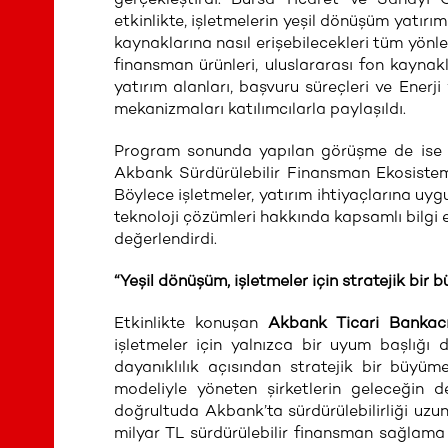
etkinlikte, işletmelerin yeşil dönüşüm yatırı
kaynaklarına nasıl erişebilecekleri tüm yönl
finansman ürünleri, uluslararası fon kayna
yatırım alanları, başvuru süreçleri ve Enerj
mekanizmaları katılımcılarla paylaşıldı.
Program sonunda yapılan görüşme de ise ka
Akbank Sürdürülebilir Finansman Ekosistemi
Böylece işletmeler, yatırım ihtiyaçlarına uyg
teknoloji çözümleri hakkında kapsamlı bilgi 
değerlendirdi.
“Yeşil dönüşüm, işletmeler için stratejik bi
Etkinlikte konuşan
Akbank Ticari Bankac
işletmeler için yalnızca bir uyum başlığı d
dayanıklılık açısından stratejik bir bü
modeliyle yöneten şirketlerin geleceğin 
doğrultuda Akbank’ta sürdürülebilirliği uzu
milyar TL sürdürülebilir finansman sağlam