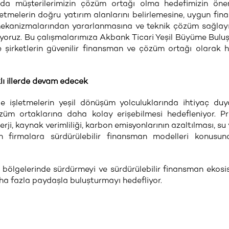
nda müşterilerimizin çözüm ortağı olma hedefimizin önem
etmelerin doğru yatırım alanlarını belirlemesine, uygun fi
mekanizmalarından yararlanmasına ve teknik çözüm sağlayı
yoruz. Bu çalışmalarımıza Akbank Ticari Yeşil Büyüme Bulu
e şirketlerin güvenilir finansman ve çözüm ortağı olarak 
lı illerde devam edecek
e işletmelerin yeşil dönüşüm yolculuklarında ihtiyaç duy
züm ortaklarına daha kolay erişebilmesi hedefleniyor. 
nerji, kaynak verimliliği, karbon emisyonlarının azaltılması, su
n firmalara sürdürülebilir finansman modelleri konusun
lı bölgelerinde sürdürmeyi ve sürdürülebilir finansman ekosi
ha fazla paydaşla buluşturmayı hedefliyor.