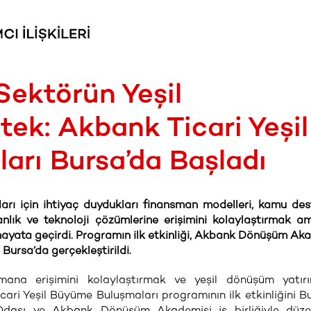
Sektörün Yeşil
k: Akbank Ticari Yeşil
rı Bursa’da Başladı
arı için ihtiyaç duydukları finansman modelleri, kamu dest
anlık ve teknoloji çözümlerine erişimini kolaylaştırmak a
hayata geçirdi. Programın ilk etkinliği, Akbank Dönüşüm Ak
 Bursa’da gerçekleştirildi.
smana erişimini kolaylaştırmak ve yeşil dönüşüm yatırı
ari Yeşil Büyüme Buluşmaları programının ilk etkinliğini B
 Odası ve Akbank Dönüşüm Akademisi iş birliğiyle düze