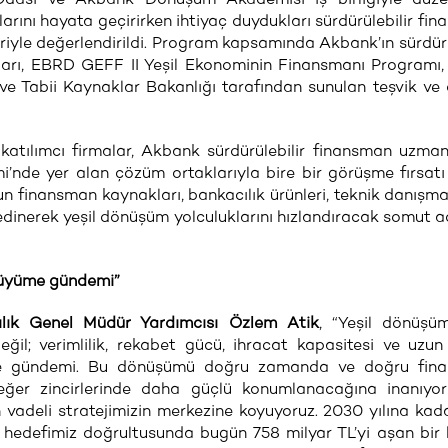
mlarını hayata geçirirken ihtiyaç duydukları sürdürülebilir fi
eriyle değerlendirildi. Program kapsamında Akbank’ın sürdürü
kları, EBRD GEFF II Yeşil Ekonominin Finansmanı Programı
i ve Tabii Kaynaklar Bakanlığı tarafından sunulan teşvik ve
tılımcı firmalar, Akbank sürdürülebilir finansman uzman
’nde yer alan çözüm ortaklarıyla bire bir görüşme fırsatı
un finansman kaynakları, bankacılık ürünleri, teknik danışma
edinerek yeşil dönüşüm yolculuklarını hızlandıracak somut a
r büyüme gündemi”
ılık Genel Müdür Yardımcısı Özlem Atik
, “Yeşil dönüşü
eğil; verimlilik, rekabet gücü, ihracat kapasitesi ve uzun
yüme gündemi. Bu dönüşümü doğru zamanda ve doğru fin
değer zincirlerinde daha güçlü konumlanacağına inanıyor
n vadeli stratejimizin merkezine koyuyoruz. 2030 yılına ka
a hedefimiz doğrultusunda bugün 758 milyar TL’yi aşan bi