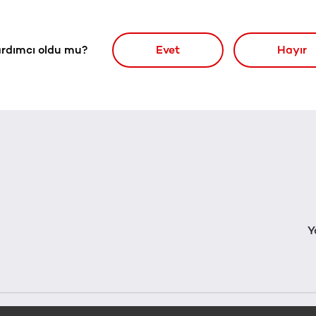
rdımcı oldu mu?
Evet
Hayır
Y