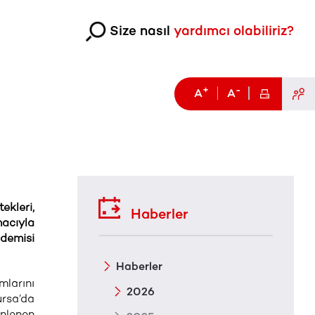
Size nasıl
yardımcı olabiliriz?
+
-
A
A
ekleri,
Haberler
macıyla
ademisi
Haberler
mlarını
2026
ursa’da
nlenen