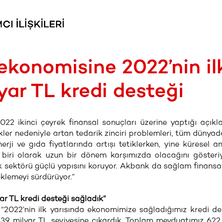
ekonomisine 2022’nin il
yar TL kredi desteği
22 ikinci çeyrek finansal sonuçları üzerine yaptığı açık
ler nedeniyle artan tedarik zinciri problemleri, tüm dünyada
ji ve gıda fiyatlarında artışı tetiklerken, yine küresel 
biri olarak uzun bir dönem karşımızda olacağını gösteri
ık sektörü güçlü yapısını koruyor. Akbank da sağlam finansal
eklemeyi sürdürüyor.”
ar TL kredi desteği sağladık”
 “2022’nin ilk yarısında ekonomimize sağladığımız kredi de
639 milyar TL seviyesine çıkardık. Toplam mevduatımız 622