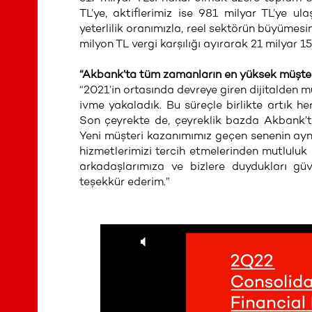
TL’ye, aktiflerimiz ise 981 milyar TL’ye u
yeterlilik oranımızla, reel sektörün büyümes
milyon TL vergi karşılığı ayırarak 21 milyar 15
“Akbank’ta tüm zamanların en yüksek müşter
“2021’in ortasında devreye giren dijitalden m
ivme yakaladık. Bu süreçle birlikte artık h
Son çeyrekte de, çeyreklik bazda Akbank’t
Yeni müşteri kazanımımız geçen senenin aynı 
hizmetlerimizi tercih etmelerinden mutluluk d
arkadaşlarımıza ve bizlere duydukları gü
teşekkür ederim.”