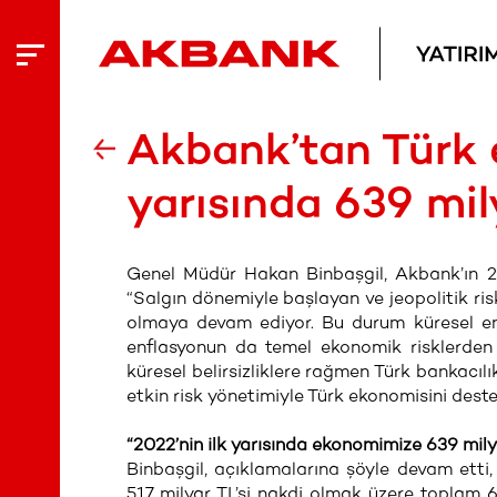
Akbank’tan Türk 
yarısında 639 mil
Genel Müdür Hakan Binbaşgil, Akbank’ın 20
“Salgın dönemiyle başlayan ve jeopolitik risk
olmaya devam ediyor. Bu durum küresel ener
enflasyonun da temel ekonomik risklerden 
küresel belirsizliklere rağmen Türk bankacıl
etkin risk yönetimiyle Türk ekonomisini dest
“2022’nin ilk yarısında ekonomimize 639 mily
Binbaşgil, açıklamalarına şöyle devam etti,
517 milyar TL’si nakdi olmak üzere toplam 