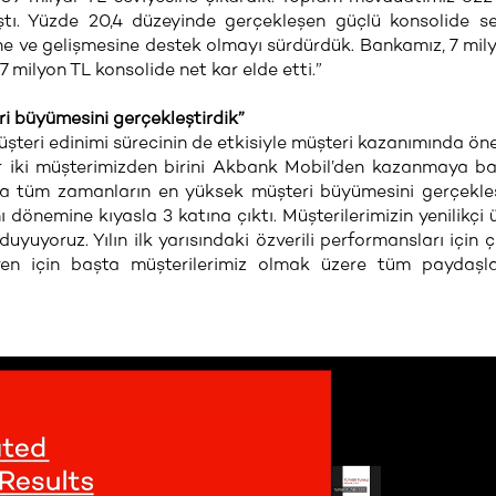
laştı. Yüzde 20,4 düzeyinde gerçekleşen güçlü konsolide 
ine ve gelişmesine destek olmayı sürdürdük. Bankamız, 7 mil
7 milyon TL konsolide net kar elde etti.”
i büyümesini gerçekleştirdik”
üşteri edinimi sürecinin de etkisiyle müşteri kazanımında öne
er iki müşterimizden birini Akbank Mobil’den kazanmaya ba
a tüm zamanların en yüksek müşteri büyümesini gerçekleş
dönemine kıyasla 3 katına çıktı. Müşterilerimizin yenilikçi 
uyuyoruz. Yılın ilk yarısındaki özverili performansları için 
ven için başta müşterilerimiz olmak üzere tüm paydaşla