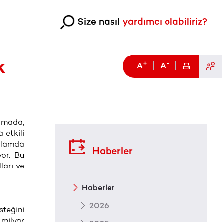
Size nasıl
yardımcı olabiliriz?
k
+
-
A
A
lamada,
 etkili
anlamda
Haberler
yor. Bu
ları ve
Haberler
2026
steğini
 milyar