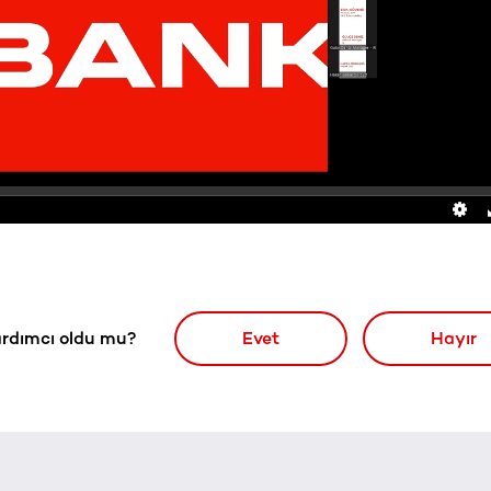
rdımcı oldu mu?
Evet
Hayır