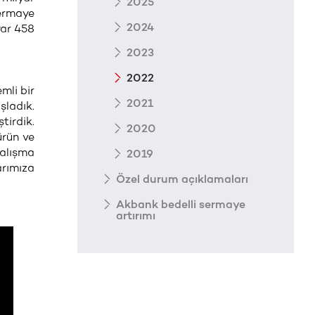
2025
sermaye
2024
yar 458
2023
2022
mli bir
2021
şladık.
tirdik.
2020
ürün ve
çalışma
2019
rımıza
Özel durum açıklamaları
Akbank bedelli sermaye
artırımı