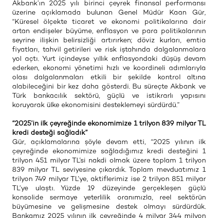
Akbank’ın 2025 yılı birinci çeyrek finansal performansı
üzerine açıklamada bulunan Genel Müdür Kaan Gür,
“Küresel ölçekte ticaret ve ekonomi politikalarına dair
artan endişeler büyüme, enflasyon ve para politikalarının
seyrine ilişkin belirsizliği artırırken; döviz kurları, emtia
fiyatları, tahvil getirileri ve risk iştahında dalgalanmalara
yol açtı. Yurt içindeyse yıllık enflasyondaki düşüş devam
ederken, ekonomi yönetimi hızlı ve koordineli adımlarıyla
olası dalgalanmaları etkili bir şekilde kontrol altına
alabileceğini bir kez daha gösterdi. Bu süreçte Akbank ve
Türk bankacılık sektörü, güçlü ve istikrarlı yapısını
koruyarak ülke ekonomisini desteklemeyi sürdürdü.”
“2025’in ilk çeyreğinde ekonomimize 1 trilyon 839 milyar TL
kredi desteği sağladık”
Gür, açıklamalarına şöyle devam etti, “2025 yılının ilk
çeyreğinde ekonomimize sağladığımız kredi desteğini 1
trilyon 451 milyar TL’si nakdi olmak üzere toplam 1 trilyon
839 milyar TL seviyesine çıkardık. Toplam mevduatımız 1
trilyon 749 milyar TL’ye, aktiflerimiz ise 2 trilyon 851 milyar
TL’ye ulaştı. Yüzde 19 düzeyinde gerçekleşen güçlü
konsolide sermaye yeterlilik oranımızla, reel sektörün
büyümesine ve gelişmesine destek olmayı sürdürdük.
Bankamız 2025 yılının ilk çeyreğinde 4 milyar 344 milyon