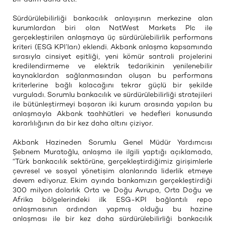
Sürdürülebilirliği bankacılık anlayışının merkezine alan
kurumlardan biri olan NatWest Markets Plc ile
gerçekleştirilen anlaşmaya üç sürdürülebilirlik performans
kriteri (ESG KPI’ları) eklendi. Akbank anlaşma kapsamında
sırasıyla cinsiyet eşitliği, yeni kömür santrali projelerini
kredilendirmeme ve elektrik tedarikinin yenilenebilir
kaynaklardan sağlanmasından oluşan bu performans
kriterlerine bağlı kalacağını tekrar güçlü bir şekilde
vurguladı. Sorumlu bankacılık ve sürdürülebilirliği stratejileri
ile bütünleştirmeyi başaran iki kurum arasında yapılan bu
anlaşmayla Akbank taahhütleri ve hedefleri konusunda
kararlılığının da bir kez daha altını çiziyor.
Akbank Hazineden Sorumlu Genel Müdür Yardımcısı
Şebnem Muratoğlu, anlaşma ile ilgili yaptığı açıklamada,
“Türk bankacılık sektörüne, gerçekleştirdiğimiz girişimlerle
çevresel ve sosyal yönetişim alanlarında liderlik etmeye
devem ediyoruz. Ekim ayında bankamızın gerçekleştirdiği
300 milyon dolarlık Orta ve Doğu Avrupa, Orta Doğu ve
Afrika bölgelerindeki ilk ESG-KPI bağlantılı repo
anlaşmasının ardından yapmış olduğu bu hazine
anlaşması ile bir kez daha sürdürülebilirliği bankacılık