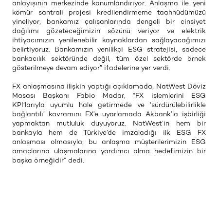
anlayışının merkezinde konumlandırıyor. Anlaşma ile yeni
kömür santrali projesi kredilendirmeme taahhüdümüzü
yineliyor, bankamız çalışanlarında dengeli bir cinsiyet
dağılımı gözeteceğimizin sözünü veriyor ve elektrik
ihtiyacımızın yenilenebilir kaynaklardan sağlayacağımızı
belirtiyoruz. Bankamızın yenilikçi ESG stratejisi, sadece
bankacılık sektöründe değil, tüm özel sektörde örnek
gösterilmeye devam ediyor” ifadelerine yer verdi.
FX anlaşmasına ilişkin yaptığı açıklamada, NatWest Döviz
Masası Başkanı Fabio Madar, “FX işlemlerini ESG
KPI’larıyla uyumlu hale getirmede ve ‘sürdürülebilirlikle
bağlantılı’ kavramını FX’e uyarlamada Akbank’la işbirliği
yapmaktan mutluluk duyuyoruz. NatWest’in hem bir
bankayla hem de Türkiye’de imzaladığı ilk ESG FX
anlaşması olmasıyla, bu anlaşma müşterilerimizin ESG
amaçlarına ulaşmalarına yardımcı olma hedefimizin bir
başka örneğidir” dedi.