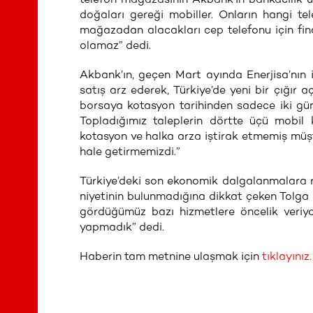
doğaları gereği mobiller. Onların hangi telef
mağazadan alacakları cep telefonu için fin
olamaz” dedi.
Akbank’ın, geçen Mart ayında Enerjisa’nın
satış arz ederek, Türkiye’de yeni bir çığır a
borsaya kotasyon tarihinden sadece iki gü
Topladığımız taleplerin dörtte üçü mobil 
kotasyon ve halka arza iştirak etmemiş müşte
hale getirmemizdi.”
Türkiye’deki son ekonomik dalgalanmalara ra
niyetinin bulunmadığına dikkat çeken Tolga 
gördüğümüz bazı hizmetlere öncelik veriyo
yapmadık” dedi.
Haberin tam metnine ulaşmak için
tıklayınız.