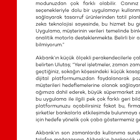
modunuzdan çok farklı olabilir. Canınız 
seçenekleriyle dolu bir uygulamayı kullanma
sağlayarak tasarruf ürünlerinden tatil pla
zeka teknolojisi sayesinde, bu hizmet bu gü
Uygulama, müşterinin verileri temelinde binl
analitik motorla desteklenmekte. Belirli bir 
bilmiyorum.”
Akbank’ın küçük ölçekli perakendecilerle ça
belirten Ulutaş; “Yerel işletmeler, zaman z
geçtiğiniz, sokağın köşesindeki küçük kasap
dijital platformumuzdan faydalanarak paz
müşterileri hedeflemelerine olanak sağlayan
ağımıza dahil ederek, büyük süpermarket zi
bu uygulama ile ilgili pek çok farklı geri bil
platformunuzu açabilirsiniz fakat bu, firm
şirketler bankalarla etkileşimde bulunmaya 
için hedefe yönelik çok çaba göstermemiz ge
Akbank’ın son zamanlarda kullanıma sunduğ
telefon mağazasının Akbank’ın bankacılık u