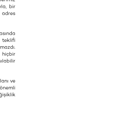
la, bir
r adres
masında
teklifi
lmazdı.
 hiçbir
labilir
lanı ve
 önemli
işiklik