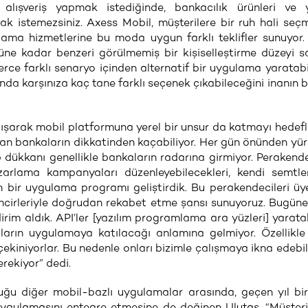
alışveriş yapmak istediğinde, bankacılık ürünleri ve y
k istemezsiniz. Axess Mobil, müşterilere bir ruh hali seçm
nlama hizmetlerine bu moda uygun farklı teklifler sunuyor
ne kadar benzeri görülmemiş bir kişiselleştirme düzeyi sa
erce farklı senaryo içinden alternatif bir uygulama yaratabi
anda karşınıza kaç tane farklı seçenek çıkabileceğini inanın b
lışarak mobil platformuna yerel bir unsur da katmayı hedefl
aman bankaların dikkatinden kaçabiliyor. Her gün önünden yü
 dükkanı genellikle bankaların radarına girmiyor. Perakende
arlama kampanyaları düzenleyebilecekleri, kendi semtler
 bir uygulama programı geliştirdik. Bu perakendecileri üye
ncirleriyle doğrudan rekabet etme şansı sunuyoruz. Bugün
dirim aldık. API’ler [yazılım programlama ara yüzleri] yaratab
aların uygulamaya katılacağı anlamına gelmiyor. Özellikl
çekiniyorlar. Bu nedenle onları bizimle çalışmaya ikna edeb
rekiyor” dedi.
u diğer mobil-bazlı uygulamalar arasında, geçen yıl bi
ygulamasını entegre etmesine de değinen Ulutaş, “Müşteri