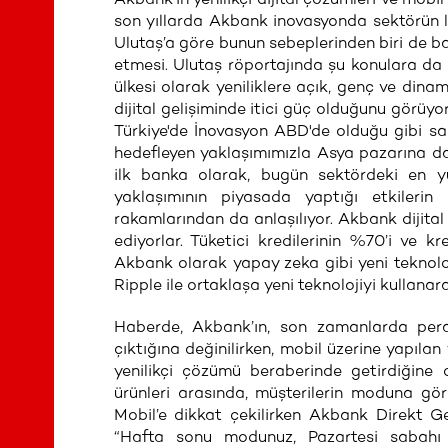
son yıllarda Akbank inovasyonda sektörün l
Ulutaş’a göre bunun sebeplerinden biri de b
etmesi. Ulutaş röportajında şu konulara da 
ülkesi olarak yeniliklere açık, genç ve dina
dijital gelişiminde itici güç olduğunu görüyo
Türkiye'de İnovasyon ABD'de olduğu gibi sad
hedefleyen yaklaşımımızla Asya pazarına dah
ilk banka olarak, bugün sektördeki en y
yaklaşımının piyasada yaptığı etkilerin
rakamlarından da anlaşılıyor. Akbank dijital
ediyorlar. Tüketici kredilerinin %70’i ve kre
Akbank olarak yapay zeka gibi yeni teknoloj
Ripple ile ortaklaşa yeni teknolojiyi kullanar
Haberde, Akbank’ın, son zamanlarda perake
çıktığına değinilirken, mobil üzerine yapılan
yenilikçi çözümü beraberinde getirdiğine
ürünleri arasında, müşterilerin moduna gö
Mobil’e dikkat çekilirken Akbank Direkt Ge
“Hafta sonu modunuz, Pazartesi sabahı 