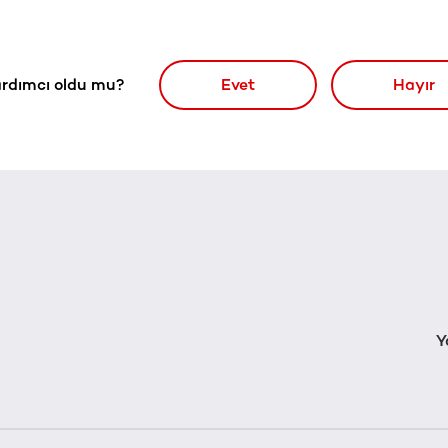
rdımcı oldu mu?
Evet
Hayır
Y