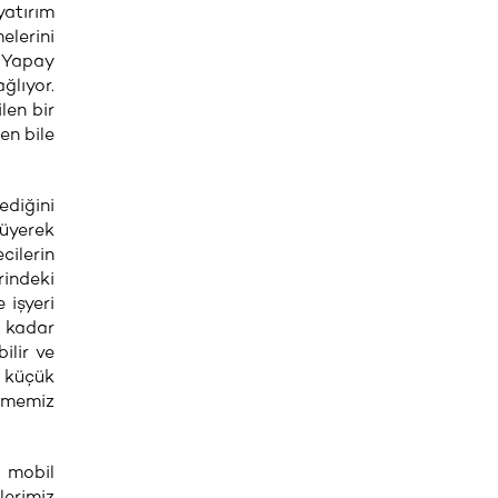
atırım
elerini
. Yapay
ğlıyor.
len bir
en bile
ediğini
rüyerek
cilerin
indeki
 işyeri
e kadar
ilir ve
e küçük
ilmemiz
r mobil
lerimiz