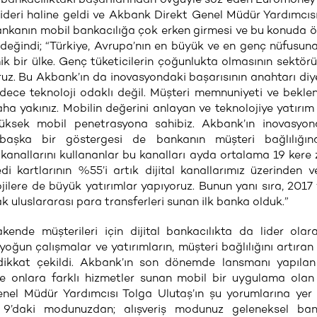
ideri haline geldi ve Akbank Direkt Genel Müdür Yardımcıs
ankanın mobil bankacılığa çok erken girmesi ve bu konuda 
değindi; “Türkiye, Avrupa’nın en büyük ve en genç nüfusun
mik bir ülke. Genç tüketicilerin çoğunlukta olmasının sektö
ruz. Bu Akbank’ın da inovasyondaki başarısının anahtarı diyeb
ece teknoloji odaklı değil. Müşteri memnuniyeti ve beklent
a yakınız. Mobilin değerini anlayan ve teknolojiye yatırı
üksek mobil penetrasyona sahibiz. Akbank’ın inovasyon
 başka bir göstergesi de bankanın müşteri bağlılığın
 kanallarını kullananlar bu kanalları ayda ortalama 19 kere 
di kartlarının %55’i artık dijital kanallarımız üzerinden ver
ilere de büyük yatırımlar yapıyoruz. Bunun yanı sıra, 2017 
ak uluslararası para transferleri sunan ilk banka olduk.”
nde müşterileri için dijital bankacılıkta da lider ola
 yoğun çalışmalar ve yatırımların, müşteri bağlılığını artıran
 dikkat çekildi. Akbank’ın son dönemde lansmanı yapılan
re onlara farklı hizmetler sunan mobil bir uygulama ola
nel Müdür Yardımcısı Tolga Ulutaş’ın şu yorumlarına yer v
9’daki modunuzdan; alışveriş modunuz geleneksel bank