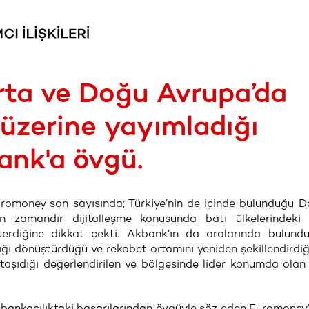
ta ve Doğu Avrupa’da
k üzerine yayımladığı
nk'a övgü.
romoney son sayısında; Türkiye’nin de içinde bulunduğu 
 zamandır dijitalleşme konusunda batı ülkelerindeki 
terdiğine dikkat çekti. Akbank’ın da aralarında bulund
lığı dönüştürdüğü ve rekabet ortamını yeniden şekillendirdiğ
ye taşıdığı değerlendirilen ve bölgesinde lider konumda ola
il bankacılıktaki başarılarından övgüyle söz eden Euromoney