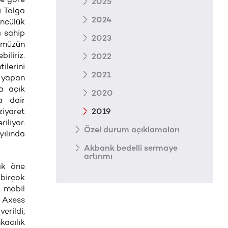
2025
ı Tolga
2024
öncülük
a sahip
2023
rümüzün
iliriz.
2022
ilerini
2021
m yapan
a açık
2020
a dair
ziyaret
2019
iliyor.
Özel durum açıklamaları
yılında
Akbank bedelli sermaye
artırımı
rak öne
 birçok
 mobil
n Axess
erildi;
acılık