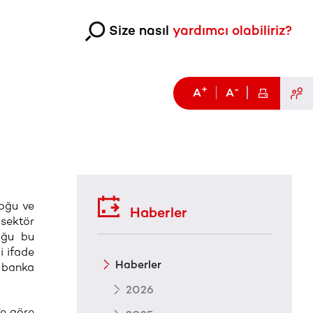
Size nasıl
yardımcı olabiliriz?
+
-
A
A
Doğu ve
Haberler
sektör
uğu bu
i ifade
Haberler
n banka
2026
’e göre