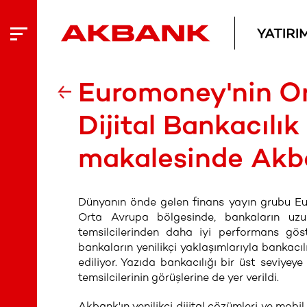
Euromoney'nin Or
Dijital Bankacılı
makalesinde Akba
Dünyanın önde gelen finans yayın grubu Eu
Orta Avrupa bölgesinde, bankaların uzun
temsilcilerinden daha iyi performans gös
bankaların yenilikçi yaklaşımlarıyla bankacı
ediliyor. Yazıda bankacılığı bir üst seviye
temsilcilerinin görüşlerine de yer verildi.
Akbank'ın yenilikçi dijital çözümleri ve mob