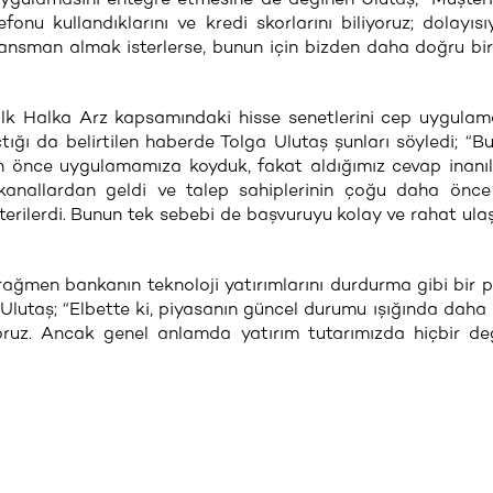
onu kullandıklarını ve kredi skorlarını biliyoruz; dolayısıy
ansman almak isterlerse, bunun için bizden daha doğru bi
 ilk Halka Arz kapsamındaki hisse senetlerini cep uygula
çtığı da belirtilen haberde Tolga Ulutaş şunları söyledi; “Bu 
n önce uygulamamıza koyduk, fakat aldığımız cevap inanı
kanallardan geldi ve talep sahiplerinin çoğu daha önce
rilerdi. Bunun tek sebebi de başvuruyu kolay ve rahat ulaşı
ğmen bankanın teknoloji yatırımlarını durdurma gibi bir p
Ulutaş; “Elbette ki, piyasanın güncel durumu ışığında daha
ruz. Ancak genel anlamda yatırım tutarımızda hiçbir değ