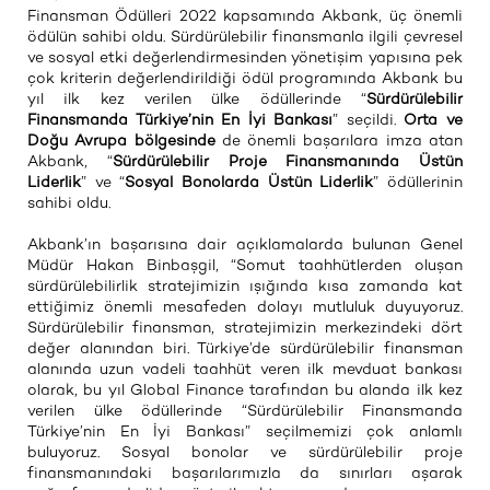
Finansman Ödülleri 2022 kapsamında Akbank, üç önemli
ödülün sahibi oldu. Sürdürülebilir finansmanla ilgili çevresel
ve sosyal etki değerlendirmesinden yönetişim yapısına pek
çok kriterin değerlendirildiği ödül programında Akbank bu
yıl ilk kez verilen ülke ödüllerinde “
Sürdürülebilir
Finansmanda Türkiye’nin En İyi Bankası
” seçildi.
Orta ve
Doğu Avrupa bölgesinde
de önemli başarılara imza atan
Akbank, “
Sürdürülebilir Proje Finansmanında Üstün
Liderlik
” ve “
Sosyal Bonolarda Üstün Liderlik
” ödüllerinin
sahibi oldu.
Akbank’ın başarısına dair açıklamalarda bulunan Genel
Müdür Hakan Binbaşgil, “Somut taahhütlerden oluşan
sürdürülebilirlik stratejimizin ışığında kısa zamanda kat
ettiğimiz önemli mesafeden dolayı mutluluk duyuyoruz.
Sürdürülebilir finansman, stratejimizin merkezindeki dört
değer alanından biri. Türkiye’de sürdürülebilir finansman
alanında uzun vadeli taahhüt veren ilk mevduat bankası
olarak, bu yıl Global Finance tarafından bu alanda ilk kez
verilen ülke ödüllerinde “Sürdürülebilir Finansmanda
Türkiye’nin En İyi Bankası” seçilmemizi çok anlamlı
buluyoruz. Sosyal bonolar ve sürdürülebilir proje
finansmanındaki başarılarımızla da sınırları aşarak