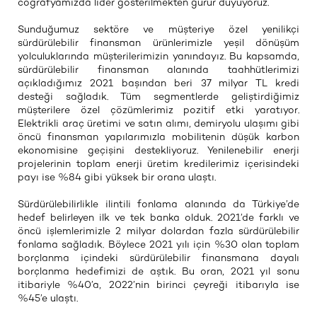
coğrafyamızda lider gösterilmekten gurur duyuyoruz.
Sunduğumuz sektöre ve müşteriye özel yenilikçi
sürdürülebilir finansman ürünlerimizle yeşil dönüşüm
yolculuklarında müşterilerimizin yanındayız. Bu kapsamda,
sürdürülebilir finansman alanında taahhütlerimizi
açıkladığımız 2021 başından beri 37 milyar TL kredi
desteği sağladık. Tüm segmentlerde geliştirdiğimiz
müşterilere özel çözümlerimiz pozitif etki yaratıyor.
Elektrikli araç üretimi ve satın alımı, demiryolu ulaşımı gibi
öncü finansman yapılarımızla mobilitenin düşük karbon
ekonomisine geçişini destekliyoruz. Yenilenebilir enerji
projelerinin toplam enerji üretim kredilerimiz içerisindeki
payı ise %84 gibi yüksek bir orana ulaştı.
Sürdürülebilirlikle ilintili fonlama alanında da Türkiye’de
hedef belirleyen ilk ve tek banka olduk. 2021’de farklı ve
öncü işlemlerimizle 2 milyar dolardan fazla sürdürülebilir
fonlama sağladık. Böylece 2021 yılı için %30 olan toplam
borçlanma içindeki sürdürülebilir finansmana dayalı
borçlanma hedefimizi de aştık. Bu oran, 2021 yıl sonu
itibariyle %40’a, 2022’nin birinci çeyreği itibarıyla ise
%45’e ulaştı.