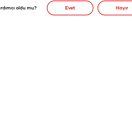
rdımcı oldu mu?
Evet
Hayır