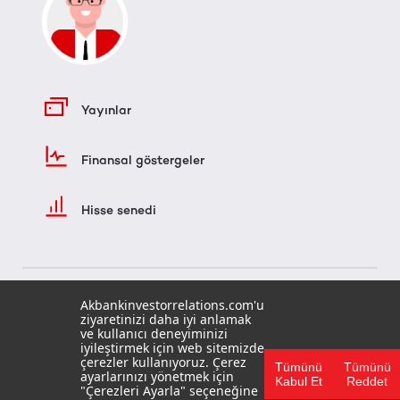
Yayınlar
Finansal göstergeler
Hisse senedi
Akbankinvestorrelations.com'u
ziyaretinizi daha iyi anlamak
ve kullanıcı deneyiminizi
iyileştirmek için web sitemizde
çerezler kullanıyoruz. Çerez
Tümünü
Tümünü
ayarlarınızı yönetmek için
ANA SAYFA
Kabul Et
Reddet
"Çerezleri Ayarla" seçeneğine
KULLANIM KOŞULLARI