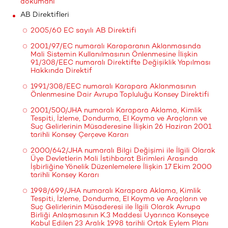
dokümanı
AB Direktifleri
2005/60 EC sayılı AB Direktifi
2001/97/EC numaralı Karaparanın Aklanmasında
Mali Sistemin Kullanılmasının Önlenmesine İlişkin
91/308/EEC numaralı Direktifte Değişiklik Yapılması
Hakkında Direktif
1991/308/EEC numaralı Karapara Aklanmasının
Önlenmesine Dair Avrupa Topluluğu Konsey Direktifi
2001/500/JHA numaralı Karapara Aklama, Kimlik
Tespiti, İzleme, Dondurma, El Koyma ve Araçların ve
Suç Gelirlerinin Müsaderesine İlişkin 26 Haziran 2001
tarihli Konsey Çerçeve Kararı
2000/642/JHA numaralı Bilgi Değişimi ile İlgili Olarak
Üye Devletlerin Mali İstihbarat Birimleri Arasında
İşbirliğine Yönelik Düzenlemelere İlişkin 17 Ekim 2000
tarihli Konsey Kararı
1998/699/JHA numaralı Karapara Aklama, Kimlik
Tespiti, İzleme, Dondurma, El Koyma ve Araçların ve
Suç Gelirlerinin Müsaderesi ile İlgili Olarak Avrupa
Birliği Anlaşmasının K.3 Maddesi Uyarınca Konseyce
Kabul Edilen 23 Aralık 1998 tarihli Ortak Eylem Planı