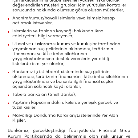
için sıkılaştırılmış tedbir işletilen yüksek riskli olarak
değerlendirilen müşteri grupları için yürütülen kontroller
sonucunda hakkında olumsuz görüş oluşan müşteriler,
Anonim/rumuz/hayali isimlerle veya isimsiz hesap
açtırmak isteyenler,
İşlemlerin ve fonların kaynağı hakkında ikna
edici/yeterli bilgi vermeyenler,
Ulusal ve uluslararası kurum ve kuruluşlar tarafından
yayımlanan suç gelirlerinin aklanması, terörizmin
finansmanı ve kitle imha silahlarının
yaygınlaştırılmasına destek verenlerin yer aldığı
listelerde ismi yer alanlar,
Bankamız iç istihbarat sisteminde suç gelirinin
aklanması, terörizmin finansmanı, kitle imha silahlarının
yaygınlaştırılması ve bununla ilgili finansal suçlar
açısından sakıncalı kaydı olanlar,
Tabela bankaları (Shell Banks),
Yaptırım kapsamındaki ülkelerde yerleşik gerçek ve
tüzel kişiler,
Malvarlığı Dondurma Kararları/Listelerinde Yer Alan
Kişiler.
Bankamız, gerçekleştirdiği faaliyetlerde Finansal Grup
Kurum Politikası’nda da belirlenmiş olan risk unsur ve