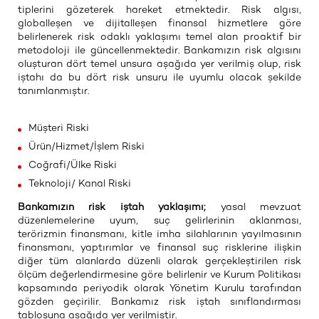
tiplerini gözeterek hareket etmektedir. Risk algısı,
globalleşen ve dijitalleşen finansal hizmetlere göre
belirlenerek risk odaklı yaklaşımı temel alan proaktif bir
metodoloji ile güncellenmektedir. Bankamızın risk algısını
oluşturan dört temel unsura aşağıda yer verilmiş olup, risk
iştahı da bu dört risk unsuru ile uyumlu olacak şekilde
tanımlanmıştır.
Müşteri Riski
Ürün/Hizmet/İşlem Riski
Coğrafi/Ülke Riski
Teknoloji/ Kanal Riski
Bankamızın risk iştah yaklaşımı;
yasal mevzuat
düzenlemelerine uyum, suç gelirlerinin aklanması,
terörizmin finansmanı, kitle imha silahlarının yayılmasının
finansmanı, yaptırımlar ve finansal suç risklerine ilişkin
diğer tüm alanlarda düzenli olarak gerçekleştirilen risk
ölçüm değerlendirmesine göre belirlenir ve Kurum Politikası
kapsamında periyodik olarak Yönetim Kurulu tarafından
gözden geçirilir. Bankamız risk iştah sınıflandırması
tablosuna aşağıda yer verilmiştir.