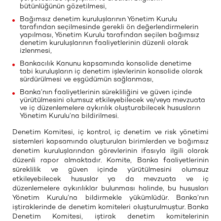
bütünlüğünün gözetilmesi,
Bağımsız denetim kuruluşlarının Yönetim Kurulu
tarafından seçilmesinde gerekli ön değerlendirmelerin
yapılması, Yönetim Kurulu tarafından seçilen bağımsız
denetim kuruluşlarının faaliyetlerinin düzenli olarak
izlenmesi,
Bankacılık Kanunu kapsamında konsolide denetime
tabi kuruluşların iç denetim işlevlerinin konsolide olarak
sürdürülmesi ve eşgüdümün sağlanması,
Banka’nın faaliyetlerinin sürekliliğini ve güven içinde
yürütülmesini olumsuz etkileyebilecek ve/veya mevzuata
ve iç düzenlemelere aykırılık oluşturabilecek hususların
Yönetim Kurulu’na bildirilmesi.
Denetim Komitesi, iç kontrol, iç denetim ve risk yönetimi
sistemleri kapsamında oluşturulan birimlerden ve bağımsız
denetim kuruluşlarından görevlerinin ifasıyla ilgili olarak
düzenli rapor almaktadır. Komite, Banka faaliyetlerinin
süreklilik ve güven içinde yürütülmesini olumsuz
etkileyebilecek hususlar ya da mevzuata ve iç
düzenlemelere aykırılıklar bulunması halinde, bu hususları
Yönetim Kurulu’na bildirmekle yükümlüdür. Banka’nın
iştiraklerinde de denetim komiteleri oluşturulmuştur. Banka
Denetim Komitesi, iştirak denetim komitelerinin