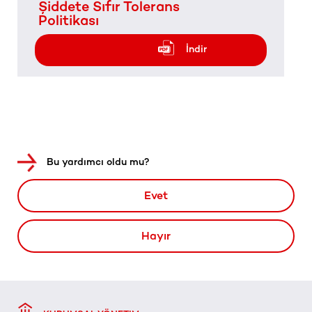
Şiddete Sıfır Tolerans
Politikası
İndir
Bu yardımcı oldu mu?
Evet
Hayır